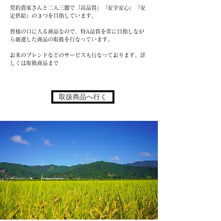
契約農家さんと二人三脚で
「高品質」「安全安心」「安
定供給」
の３つを目指しています。
皆様の口に入る商品なので、
特A品質を常に目指しなが
ら
​厳選した商品の取扱を行なっています。
お米のブレンド
​などのサービスも行なっております。
​詳
しくは取扱商品まで
取扱商品へ行く